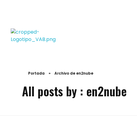
VAB Fotografía
Fotografía profesional para empresas
Portada
»
Archivo de en2nube
All posts by : en2nube