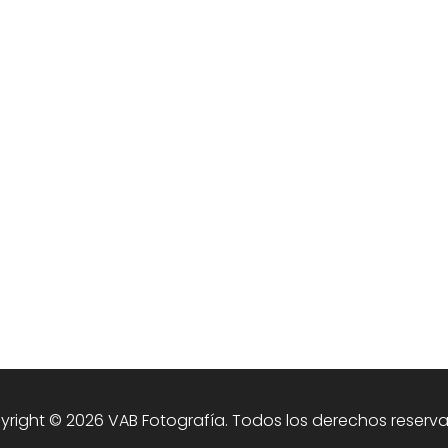
De Málaga al mundo
ía en Antequera, Mollina, Humilladero y toda 
right © 2026 VAB Fotografía. Todos los derechos reserv