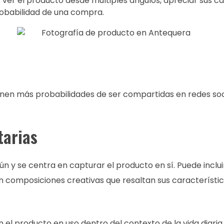
ver el producto desde múltiples ángulos, apreciar sus car
robabilidad de una compra.
 tienen más probabilidades de ser compartidas en redes s
tarias
ún y se centra en capturar el producto en sí. Puede incl
en composiciones creativas que resaltan sus característic
 el producto en uso dentro del contexto de la vida diaria