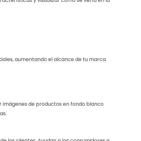
acterísticas y visualizar cómo se vería en la
ociales, aumentando el alcance de tu marca.
uir imágenes de productos en fondo blanco
as.
 de los clientes. Ayudan a los consumidores a